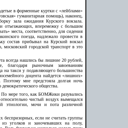
детые в форменные куртки с «лейблами»
овская» гуманитарная помощь), наконец,
орку зала ожидания Курского вокзала.
 и отъезжающих, вперемежку с большим
ть» места, соответственно, для сидения
кинского поезда, надлежало провести в
ьку состав прибывал на Курский вокзал
о, московский городской транспорт в это
та всегда нашлись бы лишние 20 рублей,
е, благодаря рыночным завоеваниям
зда на такси у подавляющего большинства
лосемейного доцента найдется «лишних»
. Поэтому мне предстояла долгая ночь
о демократического общества.
. По мере того, как БОМЖики разувались
 относительно чистый воздух вымещался
ой этиологии, мочи и пота различной
х беспризорных, если не считать группы
 из уголков и заночевавших на полу,