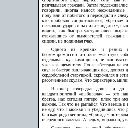
разглядывая граждан. Затем подсаживалис
говорили, иногда нанося неожиданные 
получали от побитого и переходили к сле
кто пробовал сопротивляться, «братва» 
несколько ударов в пах или «под дых», вы
видеть, как быстро улетучивалось выра
отвязавшись от вымогателей, граждане
сидели, не поднимая глаз.
Одного из крепких и резких п
бескомпромиссно отстоять «частную соб
отделывала кулаками долго, не экономя си
уже лежащему телу. После «беседы» парен
скул и быстро заплывающих век, дополз д
сердобольной старушкой, скрючился и зати
рассеченным скулам. Что характерно, мили
Наконец «очередь» дошла и до
квадратноплечий «выбивала», — это наш
братва, нас сегодня пятеро, плюс три м
выходе. Так что не рыпайся. Что везешь и 
не еду, что я москвич и убедившись, что 
близкая родственница, «бригада» потерял
очередного «якута». А ведь я, морально, уж
Оказалось, что у этой «бригады»