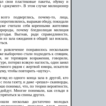
вал свои пластиковые пакеты, обувку и
й «документ». В этом случае милиционер
сего подверглись, почему-то, лица,
сопротивлялись, выражая обиду, покидали
уже считали себя коренными жителями
 природы, почему бледнолицая милиция
годья. Выгнав, ради справедливости,
 из зала ожидания в общий зал вокзала,
ться.
 развлечение понравилось нескольким
 выборочно стали подходить к спящим,
, не терпящим возражения, говорили,
уре, потерял всякую наглость, один занял
много рядом с жертвой юмора, искатели
му, чтобы повторить «шутку».
згляд из одного конца зала в другой, кто
 пола газету, и даже «решал» сканворды,
ошо понимал, что, по теории вероятности,
дойдут. Многие понимали, как сельди в
спрятаться за спины других.
ошли несколько достаточно молодых
милиционеры, двигались вдоль рядов,