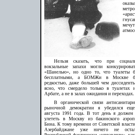
оказ
метр
«ари
гнуса
мечу
атмос
Нельзя сказать, что при социал
вокзальные запахи могли конкурирова
«Шанелью», но одно то, что туалеты 
бесплатными, а БОМЖи в Москве б
редкостью, даже большей чем диссиденты
ясно, что смердело только в туалетах 
Арбате, а не в залах ожидания и переходах.
В органической связи антисанитар
рыночной демократии я убедился ещ
августа 1991 года. В тот день я должен
улететь в Москву из бакинского аэроп
Бина. К тому времени от Советской власти
Азербайджане уже ничего не остал
Республикой фактически «управляли», как