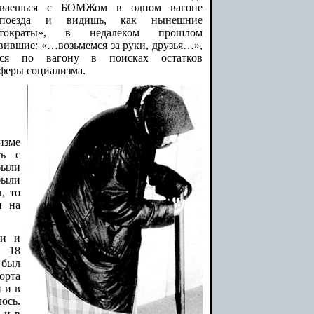
ываешься с БОМЖом в одном вагоне
опоезда и видишь, как нынешние
стократы», в недалеком прошлом
вившие: «…возьмемся за руки, друзья…»,
тся по вагону в поисках остатков
феры социализма.
изме
ть с
были
ыли
, то
и на
ии и
е 18
 был
орта
 и в
ось.
 и в