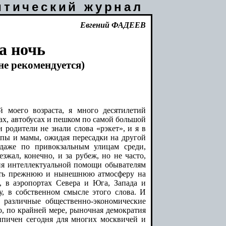
итический журнал
Евгений
ФАДЕЕВ
на ночь
не рекомендуется)
 моего возраста, я много десятилетий
тах, автобусах и пешком по самой большой
родители не знали слова «рэкет», и я в
апы и мамы, ожидая пересадки на другой
 даже по привокзальным улицам среди,
зжал, конечно, и за рубеж, но не часто,
ния интеллектуальной помощи обывателям
нить прежнюю и нынешнюю атмосферу на
, в аэропортах Севера и Юга, Запада и
, в собственном смысле этого слова. И
 различные общественно-экономические
то, по крайней мере, рыночная демократия
ипичен сегодня для многих москвичей и