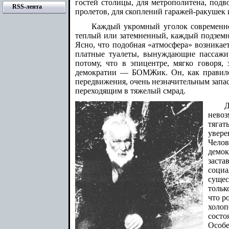
гостей столицы, для метрополитена, подв
RSS-лента
пролетов, для скоплений гаражей-ракушек и
Каждый укромный уголок современног
теплый или затемненный, каждый подземн
Ясно, что подобная «атмосфера» возникает
платные туалеты, вынуждающие пассажир
потому, что в эпицентре, мягко говоря,
демократии — БОМЖик. Он, как правило,
передвижения, очень незначительным запа
переходящим в тяжелый смрад.
Д
невоз
тягат
увере
Чело
демок
заст
соци
сущес
тольк
что р
холоп
сост
Особ