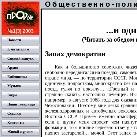
Общественно-пол
...и од
№1(3) 2003
(Читать за обедом 
Новости
К читателям
Запах демократии
Свежий выпуск
Как и большинство советских людей
Архив
свободно передвигался на поездах, самоле
Библиотека
стране мира, — по территории СССР. Мои 
одиночку, подростком, многократно без п
Музыка
поезд, гулял по вокзалу… г.Грозный и
страшно сказать, настоящих чеченцев. Вые
Видео
например, в августе 1968 года для оказа
Наши товарищи
Чехословакии. Поэтому мне легко срав
железнодорожных и автобусных вокзалах
Ссылки
Востока СССР. Причем именно атмосферу
если в шутку меня спросят, чем пахнут
Контакты
формации, то я вполне серьезно отвечу, ч
Живой журнал
пахнет застарелой… мочой. Этот запах т