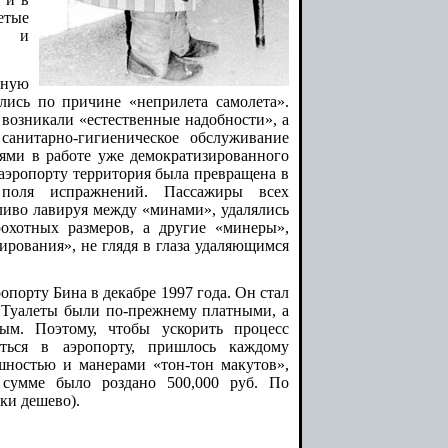
етые
ки и
сную
лись по причине «неприлета самолета».
возникали «естественные надобности», а
санитарно-гигиеническое обслуживание
оями в работе уже демократизированного
аэропорту территория была превращена в
поля испражнений. Пассажиры всех
ливо лавируя между «минами», удалялись
рохотных размеров, а другие «минеры»,
ирования», не глядя в глаза удаляющимся
опорту Бина в декабре 1997 года. Он стал
. Туалеты были по-прежнему платными, а
ым. Поэтому, чтобы ускорить процесс
ться в аэропорту, пришлось каждому
ностью и манерами «тон-тон макутов»,
 сумме было роздано 500,000 руб. По
ки дешево).