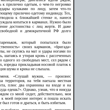
ь к прилично одетым, о чем-то негромко
удары кулаками по лицу, затем что-то
дующему прилично одетому индивиду. Тех,
отводила к ближайшей стенке и, нанеся
нуждала копаться в карманах. Нужно было
жение достоинства с лиц жертв. И даже
 свободной и демократичной РФ долго
ареньков, который попытался было
ственность» своих карманов, «бригада»
лы, не скупясь на мат и удары ногами по
ь, шатаясь и утирая кровь с рассеченных
о одного из свободных мест, сел рядом с
х, изредка прикладывая носовой платок к
ция шума и крика не слыхала.
 меня. «Слушай мужик, — произнес
а территория, на тебя наехала местная
ента, плюс два охранника на входе и на
куда едешь?». Однако, узнав, что я никуда
рядом со мной сидит, действительно, моя
а к моей персоне интерес и пошла искать
е был готов и драться, и быть избитым.
 выработан технологический принцип: