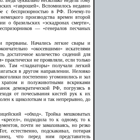
о. Ведь буквально несколько недель тому
овских «гаврошей». Вспомнилось недавно
бе с беспризорностью в РФ. Почему-то
немецкого производства времен второй
и о бразильских «эскадронах смерти»,
еспризорников — «генералов песчаных
 прерваны. Начались легкие свары и
кончательно «окосевшими» искателями
ть достаточное количество сидений для
» практически не проявляли, если только
ию. Там «гладиаторы» получали легкий
вигаться в другом направлении. Неловко
лкоголики постепенно угомонились и зал
я храпом и полуживотными вскриками
анок демократической РФ, погрузясь в
реходя от почесывания кистей рук к их
колен к щиколоткам и так непрерывно, до
ицейский «обход». Тройка мешковатых
 «кресел», подходила то к одному, то к
ментов, почти не замахиваясь, но резко
т, естественно, подскакивал, потирая
онец, что перед ним представитель