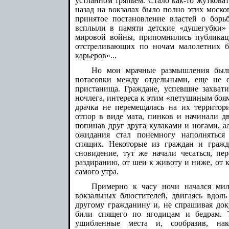
устланном тряпьём. Стало как-то жутковат
назад на вокзалах было полно этих моск
принятое постановление властей о борь
всплыли в памяти детские «душегубки» 
мировой войны, припомнились публикаци
отстреливающих по ночам малолетних б
карьеров»...
Но мои мрачные размышления были
потасовки между отдельными, еще не о
пристанища. Граждане, успевшие захвати
ночлега, интереса к этим «петушиным боям
драчка не перемещалась на их территор
отпор в виде мата, пинков и начинали д
попинав друг друга кулаками и ногами, а
ожидания стал понемногу наполнятьс
спящих. Некоторые из граждан и гражд
сновидение, тут же начали чесаться, пе
раздиранию, от шеи к животу и ниже, от 
самого утра.
Примерно к часу ночи начался мил
вокзальных блюстителей, двигаясь вдоль
другому гражданину и, не спрашивая доку
били спящего по ягодицам и бедрам. То
ушибленные места и, сообразив, нак