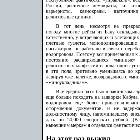
России, рыночные демократы, т.е. отп
карьеристы, казнокрады, взяточни
религиозные циники.
В тот день, несмотря на прекра
погоду, многие рейсы из Баку откладыва
Естественно, у встречающих и улетающих 
платные туалеты, монополизировавшие 
пассажиров, не работали в связи с переб
водопровода. Поэтому вся прилегающая к 
постоянно расширяющиеся «минные» 
религиозных конфессий и пола, одни сует
в эти поля, зрительно уменьшаясь до к
лавируя уже налегке, возвращались с «мин
«миноукладчикам».
В очередной раз я был в бакинском аэр
еще больше походить на задворки Кабула
водопровод еще более приватизированн
оформления документов, и не задержа
должностному лицу, напоминавшему внеш
дать по 50,000 ельцинских рублей. (В
нынешним меркам я отделался фантастичес
На этот раз выжил