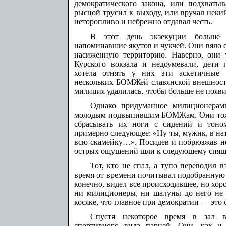
демократического закона, или подхваты
рысцой трусил к выходу, или вручал неки
неторопливо и небрежно отдавал честь.
В этот день экзекуции больше в
напоминавшие якутов и чукчей. Они вяло 
насиженную территорию. Наверно, они 
Курского вокзала и недоумевали, дети
хотела отнять у них эти аскетичные у
нескольких БОМЖей славянской внешности
милиция удалилась, чтобы больше не появи
Однако придуманное милиционерами
молодым подвыпившим БОМЖам. Они тоже
сбрасывать их ноги с сидений и тоном
примерно следующее: «Ну ты, мужик, в нат
всю скамейку…». Посидев и побрюзжав не
острых ощущений шли к следующему спяще
Тот, кто не спал, а тупо переводил в
время от времени почитывал подобранную с
конечно, видел все происходившее, но хор
ни милиционеры, ни шалуны до него не 
косяке, что главное при демократии — это 
Спустя некоторое время в зал в
спортивного вида парней. Они, как и 