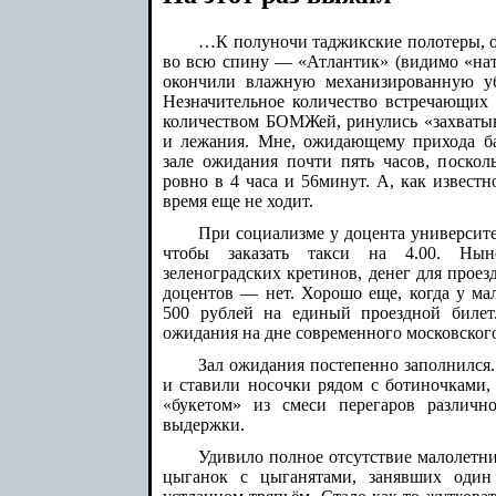
…К полуночи таджикские полотеры, о
во всю спину — «Атлантик» (видимо «нат
окончили влажную механизированную уб
Незначительное количество встречающих
количеством БОМЖей, ринулись «захватыва
и лежания. Мне, ожидающему прихода ба
зале ожидания почти пять часов, поскол
ровно в 4 часа и 56минут. А, как известн
время еще не ходит.
При социализме у доцента университе
чтобы заказать такси на 4.00. Нын
зеленоградских кретинов, денег для прое
доцентов — нет. Хорошо еще, когда у ма
500 рублей на единый проездной билет
ожидания на дне современного московског
Зал ожидания постепенно заполнился
и ставили носочки рядом с ботиночками,
«букетом» из смеси перегаров различн
выдержки.
Удивило полное отсутствие малолетни
цыганок с цыганятами, занявших один