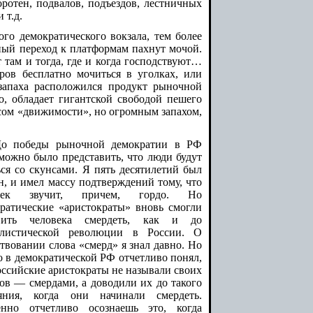
оротен, подвалов, подъездов, лестничных
 т.д.
о демократического вокзала, тем более
ый переход к платформам пахнут мочой.
 там и тогда, где и когда господствуют…
ов бесплатно мочиться в уголках, или
 запаха расположился продукт рыночной
 обладает гигантской свободой пешего
сом «движимости», но огромным запахом,
о победы рыночной демократии в РФ
можно было представить, что люди будут
ься со скунсами. Я пять десятилетий был
н, и имел массу подтверждений тому, что
век звучит, причем, гордо. Но
ратические «аристократы» вновь смогли
авить человека смердеть, как и до
алистической революции в России. О
твовании слова «смерд» я знал давно. Но
о в демократической РФ отчетливо понял,
оссийские аристократы не называли своих
ов — смердами, а доводили их до такого
ояния, когда они начинали смердеть.
енно отчетливо осознаешь это, когда