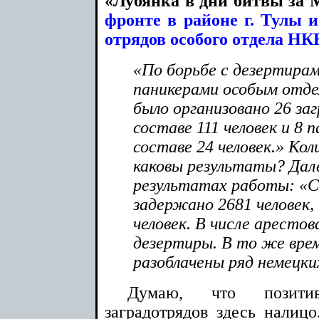
«Лубянка в дни битвы за 
фронте в районе г. Тулы 
отрядов особого отдела НК
«По борьбе с дезертирам
паникерами особым отде
было организовано 26 за
составе 111 человек и 8 
составе 24 человек.» Ко
каковы результаты? Дал
результатах работы: «С
задержано 2681 человек,
человек. В числе аресто
дезертиры. В то же вре
разоблачены ряд немецки
Думаю, что позити
заградотрядов здесь налицо