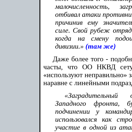
малочисленность, за
отбивал атаки противника
причинив ему значите
силе. Свой рубеж отряд
когда на смену подо
дивизии.»
(там же)
Даже более того - подоб
часты, что ОО НКВД сету
«используют неправильно» за
наравне с линейными подраз
«Заградительный
Западного фронта, б
подчинении у команди
использовался как стр
участие в одной из атак