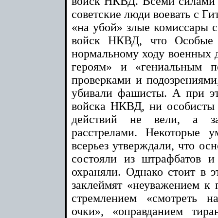
войск НКВД. Всеми силами о
советские люди воевать с Гит
«на убой» злые комиссары с
войск НКВД, что Особые 
нормальному ходу военных 
героям» и «гениальным п
проверками и подозрениями,
убивали фашисты. А при э
войска НКВД, ни особисты
действий не вели, а за
расстрелами. Некоторые 
всерьез утверждали, что ос
состояли из штрафбатов 
охраняли. Однако стоит в э
заклеймят «неуважением к 
стремлением «смотреть н
очки», «оправданием тир