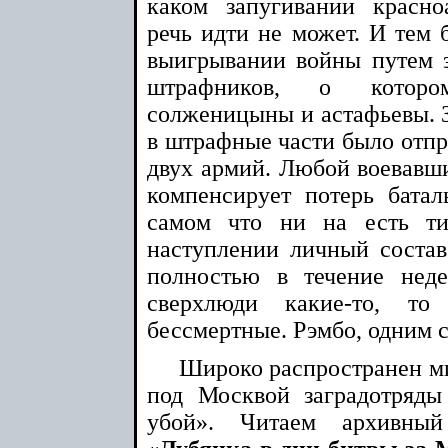
каком запугивании красн
речь идти не может. И тем 
выигрывании войны путем 
штрафников, о которо
солженицыны и астафьевы. 
в штрафные части было отпра
двух армий. Любой воевавши
компенсирует потерь бата
самом что ни на есть ти
наступлении личный состав 
полностью в течение нед
сверхлюди какие-то, т
бессмертные. Рэмбо, одним с
Широко распространен ми
под Москвой заградотряды
убой». Читаем архивны