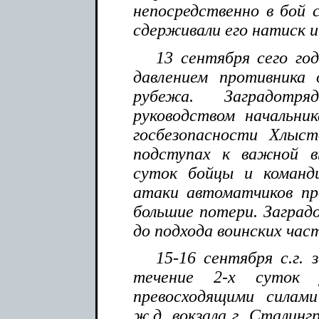
непосредственно в бой 
сдерживали его натиск и
13 сентября сего год
давлением противника
рубежа. Заградот
руководством начальни
госбезопасности Хлыст
подступах к важной в
суток бойцы и коман
атаки автоматчиков пр
большие потери. Заград
до подхода воинских час
15-16 сентября с.г. 
течение 2-х суток
превосходящими силам
ж.д. вокзала г. Сталинг