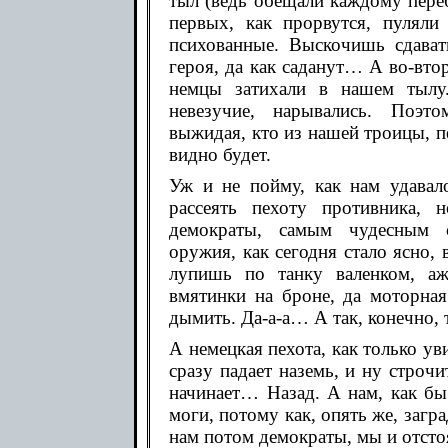
тыл (ведь обещали каждому пере
первых, как прорвутся, пуляли 
психованные. Выскочишь сдават
героя, да как саданут… А во-вто
немцы затихали в нашем тылу.
невезучие, нарывались. Поэт
выжидая, кто из нашей троицы, п
видно будет.
Уж и не пойму, как нам удавало
рассеять пехоту противника, 
демократы, самым чудесным с
оружия, как сегодня стало ясно,
лупишь по танку валенком, аж
вмятинки на броне, да моторная 
дымить. Да-а-а… А так, конечно,
А немецкая пехота, как только ув
сразу падает наземь, и ну строч
начинает… Назад. А нам, как бы
моги, потому как, опять же, загр
нам потом демократы, мы и отсто