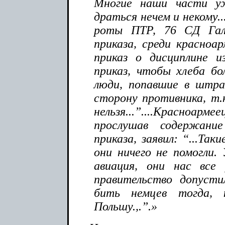
Многие наши части у
драться нечем и некому..
роты ПТР, 76 СД Гал
приказа, среди красноар
приказ о дисциплине и
приказ, чтобы хлеба бо
люди, попавшие в штр
сторону противника, т.
нельзя...”....Красно
прослушав содержани
приказа, заявил: “...Так
они ничего не помогли. 
авиация, они нас все
правительство допуст
бить немцев тогда, 
Польшу.,.”.»