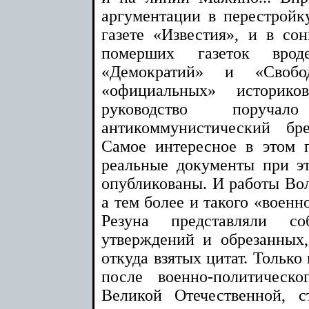
аргументации в перестройку
газете «Известия», и в со
померших газеток врод
«Демократий» и «Своб
«официальных» историко
руководство поруча
антикоммунистический б
Самое интересное в этом п
реальные документы при э
опубликованы. И работы Вол
а тем более и такого «военно
Резуна представляли с
утверждений и обрезанных,
откуда взятых цитат. Только 
после военно-политическ
Великой Отечественной, с