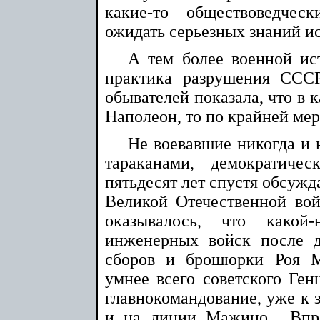
какие-то обществоведчес
ожидать серьезных знаний и
А тем более военной ист
практика разрушения ССС
обывателей показала, что в 
Наполеон, то по крайней ме
Не воевавшие никогда и н
тараканами, демократиче
пятьдесят лет спустя обсужд
Великой Отечественной во
оказывалось, что какой-
инженерных войск после д
сборов и брошюрки Роя М
умнее всего советского Ген
главнокомандование, уже к з
и на линии Мажино... Впр