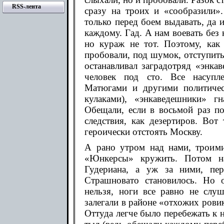
RSS-лента
сразу на троих и «сообразили».
только перед боем выдавать, да 
каждому. Гад. А нам воевать без
но кураж не тот. Поэтому, как 
пробовали, под шумок, отступит
останавливал заградотряд «энка
человек под сто. Все насупл
Матюгами и другими политичес
кулаками), «энкаведешники» г
Обещали, если в восьмой раз по
следствия, как дезертиров. Вот
героически отстоять Москву.
А рано утром над нами, троими,
«Юнкерсы» кружить. Потом на
Гудериана, а уж за ними, пер
Страшновато становилось. Но 
нельзя, ноги все равно не слуш
залегали в районе «отхожих ровик
Оттуда легче было перебежать к 