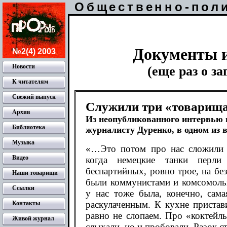
Общественно-пол
Документы 
№2(4) 2003
Новости
(еще раз о з
К читателям
Свежий выпуск
Служили три «товарищ
Архив
Из неопубликованного интервью 
Библиотека
журналисту Дуренко, в одном из 
Музыка
«…Это потом про нас сложили п
Видео
когда немецкие танки перли 
беспартийных, ровно трое, на бе
Наши товарищи
были коммунистами и комсомольц
Ссылки
у нас тоже была, конечно, сама
раскулаченным. К кухне пристав
Контакты
равно не слопаем. Про «коктейл
Живой журнал
слыхали, но и пробовали. Разок с