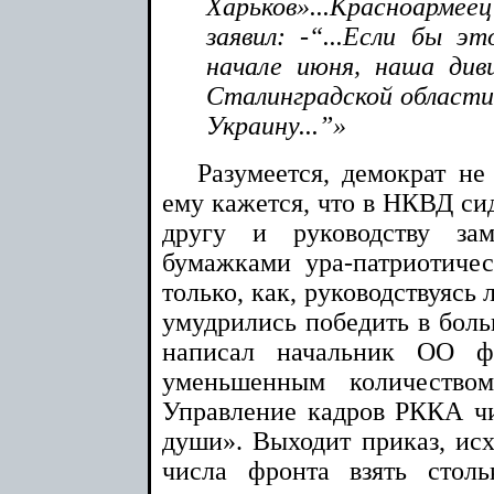
Харьков»...Красноар
заявил: -“...Если бы э
начале июня, наша диви
Сталинградской области,
Украину...”»
Разумеется, демократ н
ему кажется, что в НКВД сид
другу и руководству за
бумажками ура-патриотичес
только, как, руководствуясь
умудрились победить в боль
написал начальник ОО ф
уменьшенным количество
Управление кадров РККА ч
души». Выходит приказ, исх
числа фронта взять столь