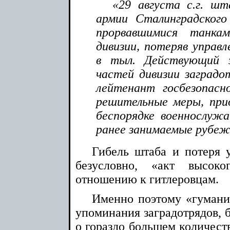
«29 августа с.г. шт
армии Сталинградског
прорвавшимися танка
дивизии, потеряв управл
в тыл. Действующий 
частей дивизии заградо
лейтенант госбезопасн
решительные меры, при
беспорядке военнослужа
ранее занимаемые рубеж
Гибель штаба и потеря у
безусловно, «акт высоко
отношению к гитлеровцам.
Именно поэтому «гумани
упоминания заградотрядов, 
о гораздо большем количест