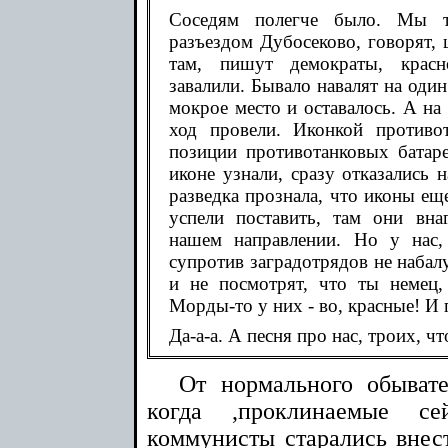
Соседям полегче было. Мы т
разъездом Дубосеково, говорят,
там, пишут демократы, красн
завалили. Бывало навалят на оди
мокрое место и оставалось. А на
ход провели. Иконкой противо
позиции противотанковых батар
иконе узнали, сразу отказались н
разведка прознала, что иконы ещ
успели поставить, там они вна
нашем направлении. Но у нас,
супротив заградотрядов не набал
и не посмотрят, что ты немец,
Морды-то у них - во, красные! И 
Да-а-а. А песня про нас, троих, ч
От нормального обывате
когда ,проклинаемые с
коммунисты старались внест