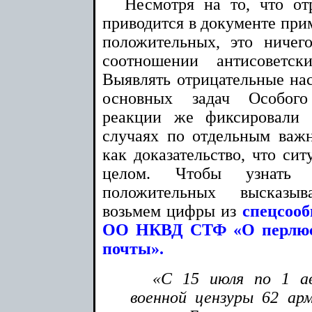
Несмотря на то, что от
приводится в документе прим
положительных, это ничег
соотношении антисоветс
Выявлять отрицательные нас
основных задач Особого
реакции же фиксировали 
случаях по отдельным важ
как доказательство, что сит
целом. Чтобы узнать 
положительных высказы
возьмем цифры из
спецсоо
ОО НКВД СТФ «О перлюс
почты».
«С 15 июля по 1 ав
военной цензуры 62 ар