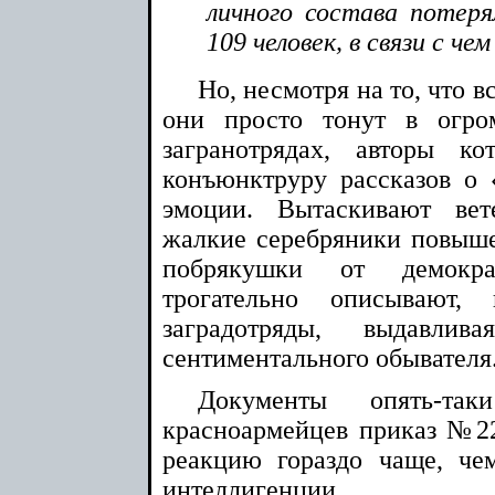
личного состава потер
109 человек, в связи с че
Но, несмотря на то, что в
они просто тонут в огро
загранотрядах, авторы ко
конъюнктруру рассказов о
эмоции. Вытаскивают вет
жалкие серебряники повыш
побрякушки от демократ
трогательно описывают,
заградотряды, выдавл
сентиментального обывателя
Документы опять-та
красноармейцев приказ №2
реакцию гораздо чаще, че
интеллигенции.