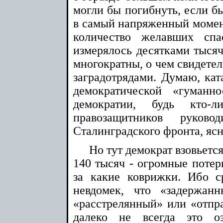
могли бы погибнуть, если бы
в самый напряженный момент
количество желавших спа
измерялось десятками тыся
многократны, о чем свидете
заградотрядами. Думаю, кат
демократической «гуманн
демократии, будь кто-л
правозащитников руково
Сталинградского фронта, яс
Но тут демократ взовьется
140 тысяч - огромные потери
за какие коврижки. Ибо с
невдомек, что «задержан
«расстрелянный» или «отпра
далеко не всегда это о