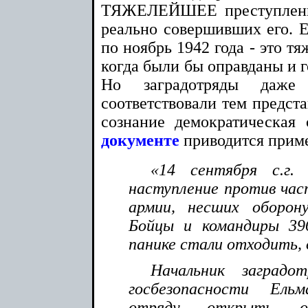
ТЯЖЕЛЕЙШЕЕ преступление
реально совершивших его. Е
по ноябрь 1942 года - это т
когда были бы оправданы и г
Но заградотряды даж
соответствовали тем предста
сознание демократическая
документе
приводится приме
«14 сентября с.г. 
наступление против част
армии, несших оборон
Бойцы и командиры 39
панике стали отходить,
Начальник заградо
госбезопасности Ель
отряду открыть о