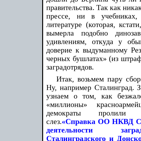
правительства. Так как ника
прессе, ни в учебниках,
литературе (которая, кстати
вымерла подобно диноза
удивлениям, откуда у обы
доверие к выдуманному Ре
черных бушлатах» (из штраф
заградотрядов.
Итак, возьмем пару сбор
Ну, например Сталинград. З
узнаем о том, как безжа
«миллионы» красноарме
демократы пролили с
слез.
«Справка ОО НКВД 
деятельности загр
Сталинградского и Донско