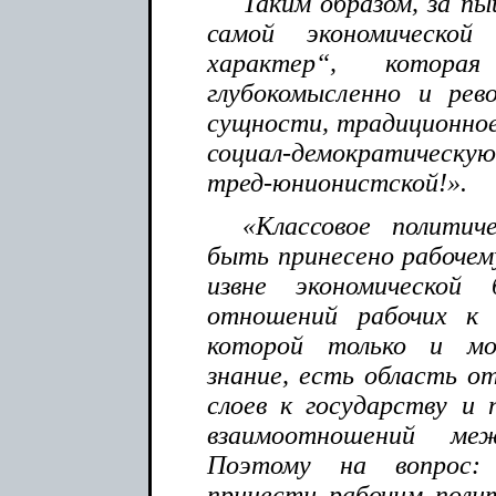
Таким образом, за п
самой экономической
характер“, котора
глубокомысленно и рево
сущности, традиционное
социал-демократическую
тред-юнионистской!».
«Классовое политич
быть принесено рабоче
извне экономической
отношений рабочих к 
которой только и м
знание, есть область от
слоев к государству и 
взаимоотношений ме
Поэтому на вопрос:
принести рабочим полит