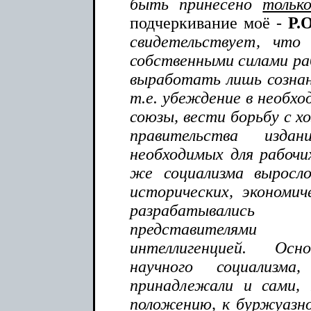
быть принесено
тольк
подчеркивание моё -
Р.О
свидетельствует, что
собственными силами раб
выработать лишь сознан
т.е. убеждение в необхо
союзы, вести борьбу с х
правительства изд
необходимых для рабочих
же социализма выросл
исторических, экономич
разрабатывалис
представителями
интеллигенцией. Осн
научного социализм
принадлежали и сами, 
положению, к буржуазно