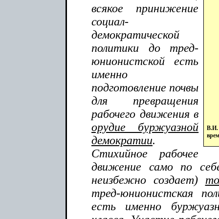
всякое принижение
социал-
демократической
политики до тред-
юнионистской есть
именно
подготовление почвы
для превращения
рабочего движения в
орудие буржуазной
В.И.
врем
демократии
.
Стихийное рабочее
движение само по себ
неизбежно создает)
то
тред-юнионистская пол
есть именно буржуазн