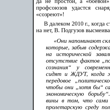
да не простой, а «боевой
профсоюзов удастся снар
«созреют»!
В далеком 2010 г., когда 
на нет, В. Подгузов высмеив
«Они напоминают скл
которые, забыв содерж
на исторической зава
отсутствие фактов „пол
сознания“ у современ
сидят и ЖДУТ, когда 
передовое „политическо
чтобы они „хотя бы“ с
экономическую борьбу
вины в том, что сами
пролетарскую среду пол