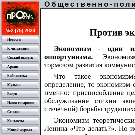
Общественно-пол
Против э
№2 (75) 2023
Новости
Экономизм - один и
К читателям
оппортунизма.
Экономи
Свежий выпуск
тормозом развития коммунис
Архив
Что такое экономизм
Библиотека
определение, то экономизм 
Музыка
именно: приспособление це
Видео
обслуживание стихии эко
Наши товарищи
стачечной) борьбы трудящихс
Ссылки
Экономизм теоретически
Контакты
Ленина «Что делать?». Но и
Живой журнал