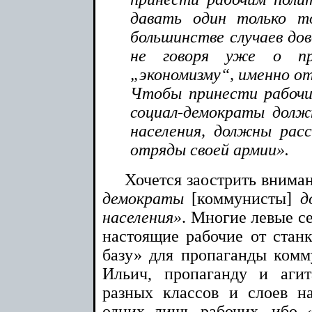
давать один только 
большинстве случаев до
не говоря уже о пр
„экономизму“, именно от
Чтобы принести рабочим
социал-демократы долж
населения, должны рас
отряды своей армии».
Хочется заострить вниман
демократы
[коммунисты]
до
населения»
. Многие левые с
настоящие рабочие от стан
базу» для пропаганды комму
Ильич, пропаганду и аги
разных классов и слоев н
одних лишь рабочих, ибо