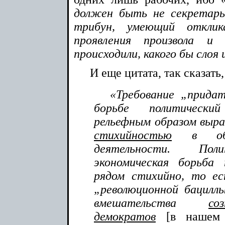
должен быть не секретарь
трибун, умеющий откли
проявления произвола 
происходили, какого бы слоя 
И еще цитата, так сказать
«Требование „придат
борьбе политическ
рельефным образом вы
стихийностью
в обла
деятельности. Пол
экономическая борьба
рядом стихийно, то е
„революционной бациллы
вмешательства
со
демократов
[в нашем 