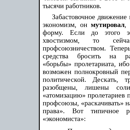
тысячи работников.
Забастовочное движение в
экономизм, он
мутировал
,
форму. Если до этого 
хвостизмом, то сей
профсоюзничеством. Тепер
средства бросить на ра
«борьбы» пролетариата, иб
возможен полнокровный пер
политической. Дескать, 
разобщены, лишены сол
«атомизацию» пролетариев п
профсоюзы, «раскачивать» на
права». Вот типичное р
«экономиста»: