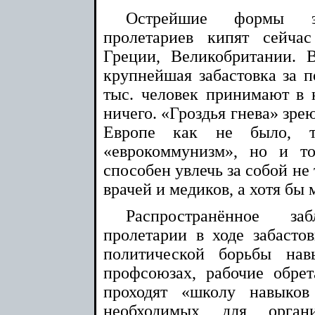
Острейшие формы эк
пролетариев кипят сейча
Греции, Великобритании. 
крупнейшая забастовка за п
тыс. человек принимают в 
ничего. «Гроздья гнева» зре
Европе как не было, т
«еврокоммунизм», но и то
способен увлечь за собой не
врачей и медиков, а хотя б
Распространённое за
пролетарии в ходе забасто
политической борьбы нав
профсоюзах, рабочие обре
проходят «школу навыков
необходимых для орган