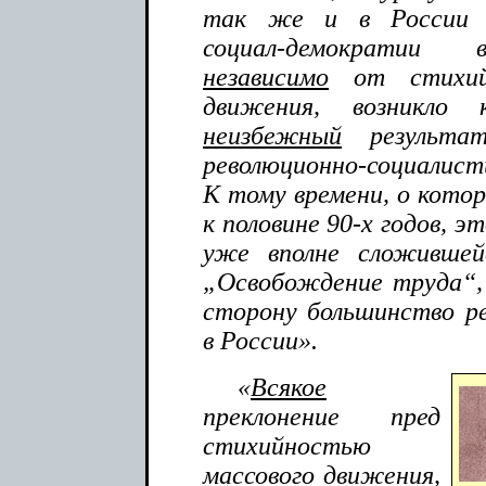
так же и в России т
социал-демократии
независимо
от стихийн
движения, возникло
неизбежный
результат
революционно-социалист
К тому времени, о которо
к половине 90-х годов, э
уже вполне сложившей
„Освобождение труда“, 
сторону большинство р
в России».
«
Всякое
преклонение пред
стихийностью
массового движения,