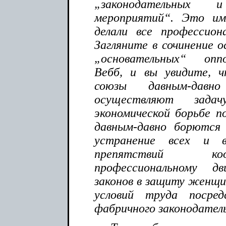
„законодательных 
мероприятий“. Это им
делали все профессион
Загляните в сочинение о
„основательных“ опп
Вебб, и вы увидите, ч
союзы давным-дав
осуществляют зада
экономической борьбе п
давным-давно борются 
устранение всех и в
препятствий ко
профессиональному д
законов в защиту женщин
условий труда посре
фабричного законодатель