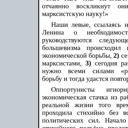
отчаянно воскликнут он
марксистскую науку!»
Наши левые, ссылаясь н
Ленина о необходимос
руководствуются следую
большевизма происходил
экономической борьбы,
2)
се
марксистами,
3)
сегодня ра
нужно всеми силами «ра
борьбу и тогда удастся повт
Оппортунисты игно
экономическая стачка из ра
реальной жизни того вре
проходила стихийно без в
политических сил. Начал