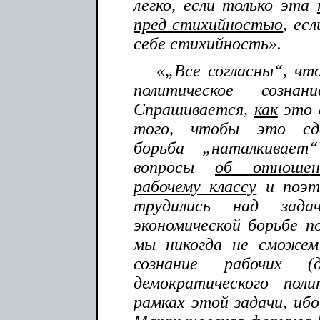
легко, если только эта
пред стихийностью
, ес
себе стихийность».
«„Все согласны“, чт
политическое сознан
Спрашивается,
как
это 
того, чтобы это сде
борьба „наталкивае
вопросы
об отношен
рабочему классу
и поэто
трудились над зада
экономической борьбе п
мы никогда не сможем
сознание рабочих (
демократического поли
рамках этой задачи, ибо