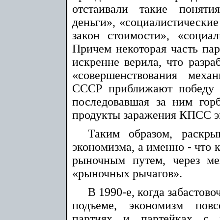
отстаивали такие поняти
деньги», «социалистические
закон стоимости», «социа
Причем некоторая часть па
искренне верила, что разра
«совершенствования меха
СССР приближают победу 
последовавшая за ним гор
продукты заражения КПСС э
Таким образом, раскр
экономизма, а именно - что
рыночным путем, через ме
«рыночных рычагов».
В 1990-е, когда забастов
подъеме, экономизм повс
партиях и партейках с р