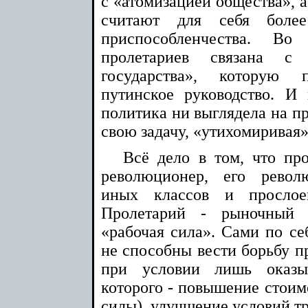
с «атомизацией общества», а
считают для себя боле
приспособленчества. В
пролетариев связана с 
государства», которую
путинское руководство. И
политика ни выглядела на пр
свою задачу, «утихомиривая»
Всё дело в том, что пр
революционер, его рево
иных классов и прослое
Пролетарий - рыночный с
«рабочая сила». Сами по се
не способны вести борьбу пр
при условии лишь оказыв
которого - повышение стоимо
силы), улучшение условий тр