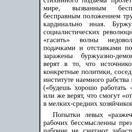
стихийного подъёма проле
мире, вызванным беспо
бесправным положением тру
кардинально иная. Бурж
социалистических революц
«гасить» волны недово
подачками и отставками п
заражены буржуазно-демо
верят в то, что источник
конкретные политики, соседн
институте наемного рабства 
(«будешь хорошо работать -
или же верят, что смогут «о
в мелких-средних хозяйчиков
Попытки левых «разжеч
рабочих бессмысленны преж
рабочие не считают забас