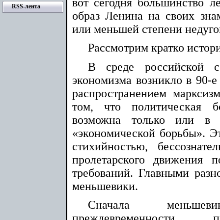
вот сегодня большинство ле
RSS-лента
образ Ленина на своих зна
или меньшей степени недуго
Рассмотрим кратко истор
В среде российской со
экономизма возникло в 90-е г
распространением марксизм
том, что политическая б
возможна только или в 
«экономической борьбы». Э
стихийностью, бессознат
пролетарского движения 
требований. Главными раз
меньшевики.
Сначала меньше
преждевременности п