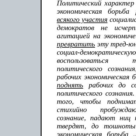
Политический характер 
экономическая борьба
всякого участия
социалис
демократов не исчерп
агитацией на экономичес
превратить
эту тред-юн
социал-демократическую 
воспользоваться 
политического сознани
рабочих экономическая б
поднять
рабочих до со
политического сознания
того, чтобы поднима
стихийно пробуждаю
сознание, падают ниц
твердят, до тошноты
экономическая борьба 