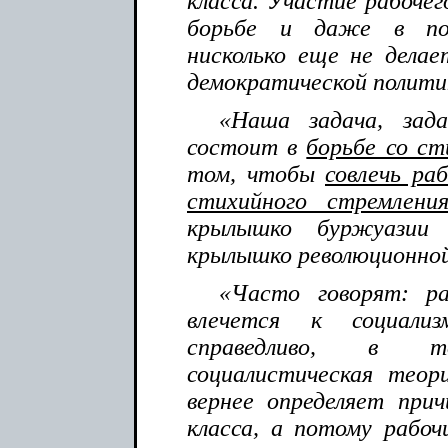
класса. Участие рабочег
борьбе и даже в пол
нисколько еще не делае
демократической полити
«Наша задача, зада
состоит в
борьбе со с
том, чтобы
совлечь ра
стихийного стремлени
крылышко буржуазии
крылышко революционной
«Часто говорят: ра
влечется к социали
справедливо, в 
социалистическая теор
вернее определяет прич
класса, а потому рабоч