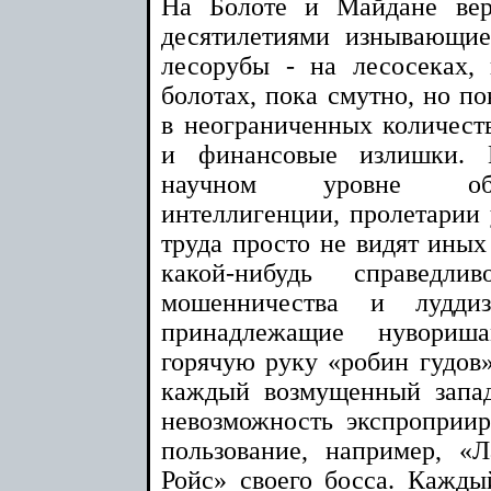
На Болоте и Майдане вер
десятилетиями изнывающи
лесорубы - на лесосеках,
болотах, пока смутно, но по
в неограниченных количеств
и финансовые излишки. 
научном уровне общ
интеллигенции, пролетарии 
труда просто не видят иных
какой-нибудь справедли
мошенничества и лудди
принадлежащие нувориш
горячую руку «робин гудов»
каждый возмущенный запа
невозможность экспроприир
пользование, например, «
Ройс» своего босса. Кажд