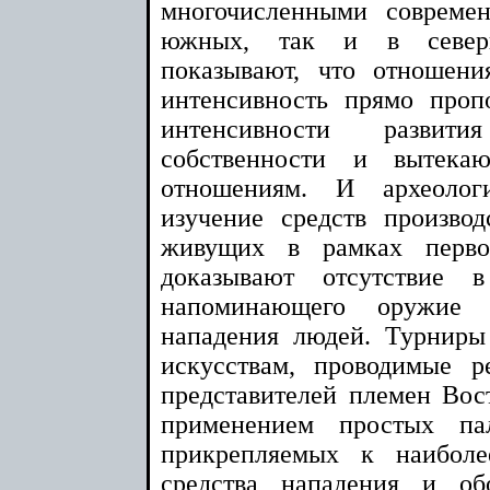
многочисленными совреме
южных, так и в северн
показывают, что отношен
интенсивность прямо про
интенсивности развит
собственности и вытек
отношениям. И археолог
изучение средств произво
живущих в рамках перво
доказывают отсутствие 
напоминающего оружие
нападения людей. Турнир
искусствам, проводимые р
представителей племен Вос
применением простых па
прикрепляемых к наибол
средства нападения и о