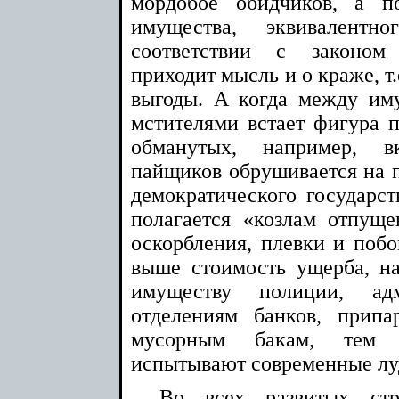
мордобое обидчиков, а 
имущества, эквивалент
соответствии с законом
приходит мысль и о краже, т
выгоды. А когда между и
мстителями встает фигура п
обманутых, например, в
пайщиков обрушивается на п
демократического государст
полагается «козлам отпуще
оскорбления, плевки и поб
выше стоимость ущерба, н
имуществу полиции, адм
отделениям банков, прип
мусорным бакам, тем б
испытывают современные лу
Во всех развитых стр