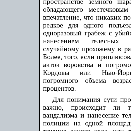
пространстве земного шар
обладающего местечковым 
впечатление, что никаких по
редкое для одного подъезд
одноразовый грабеж с убийс
нанесением телесных 
случайному прохожему в ра
Более, того, если приплюсов
актов воровства и погром
Кордовы или Нью-Йорк
погромного объема возр
процентов.
Для понимания сути про
важно, происходит ли т
вандализма и нанесение т
полиции на одной площад
течение одного часа, или 