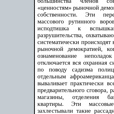
большинства членов со
«ценностям» рыночной демок
собственности. Эти пер
массового рутинного воро
исподтишка к вспышка
разрушительства, охватываю
систематически происходят в
рыночной демократией, ко
ознаменование неполадо
отключается вся охранная си
по поводу садизма поли
отдельным афроамериканц
вываливает практически вс
предварительного сговора, р
магазины, отделения б
квартиры. Эти массовы
захлестывали такие расса