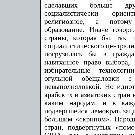
сделавших больше др
социалистически орие
религиозное, а потому
образование. Иначе говор
страны, которая бы, так 
социалистического централиз
погрузилась бы в гражда
навязанное право выбора,
избирательные технолог
огульной обещаловки с
невыполняловкой. Но идио
арабских и азиатских стран 
каким народам, и в каж
подвергшейся демократизаци
большим «скрипом». Народ
стран, подвергнутых «по