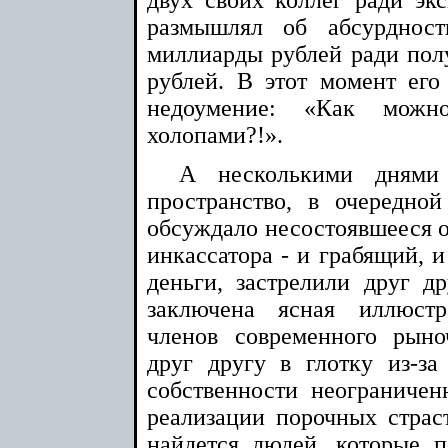
двух своих коллег ради экс
размышлял об абсурдност
миллиарды рублей ради полу
рублей. В этот момент ег
недоумение: «Как мож
холопами?!».
А несколькими днями
пространство, в очередно
обсуждало несостоявшееся о
инкассатора - и грабящий,
деньги, застрелили друг д
заключена ясная иллюстр
членов современного рыно
друг другу в глотку из-з
собственности неограничен
реализации порочных страс
найдется людей, которые 