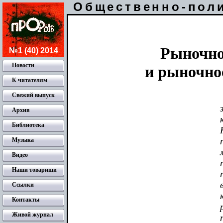
Общественно-пол
Рыночно
№1 (40) 2014
Новости
и рыночно
К читателям
Свежий выпуск
Архив
Библиотека
Музыка
Видео
Наши товарищи
Ссылки
Контакты
Живой журнал