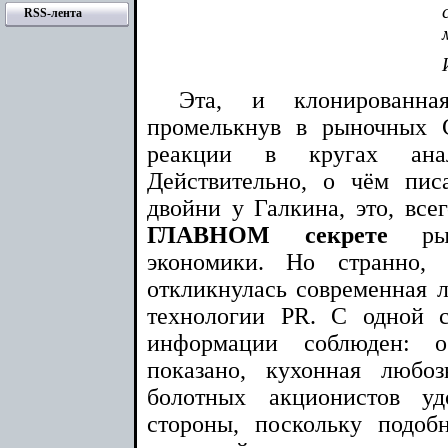
RSS-лента
Эта, и клонированна
промелькнув в рыночных 
реакции в кругах анал
Действительно, о чём пи
двойни у Галкина, это, все
ГЛАВНОМ секрете
рыно
экономики. Но странно,
откликнулась современная л
технологии PR. С одной 
информации соблюден: 
показано, кухонная любо
болотных акционистов уд
стороны, поскольку подоб