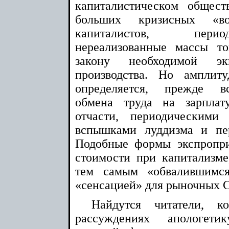
капиталистическом общест
больших кризисных «в
капиталистов, перио
нереализованные массы то
закону необходимой экв
производства. Но амплит
определяется, прежде вс
обмена труда на зарплат
отчасти, периодическими
вспышками луддизма и пе
Подобные формы экспроприа
стоимости при капитализме
тем самым «обвалившимс
«сенсацией» для рыночных 
Найдутся читатели, к
рассуждениях апологети