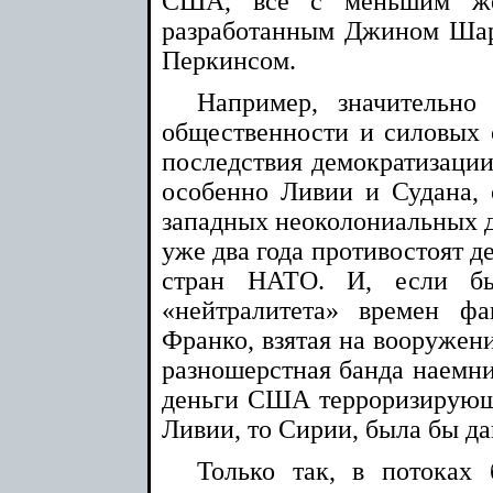
США, все с меньшим же
разработанным Джином Ша
Перкинсом.
Например, значительно
общественности и силовых с
последствия демократизации
особенно Ливии и Судана,
западных неоколониальных д
уже два года противостоят 
стран НАТО. И, если б
«нейтралитета» времен фа
Франко, взятая на вооружени
разношерстная банда наемник
деньги США терроризирующа
Ливии, то Сирии, была бы да
Только так, в потоках 