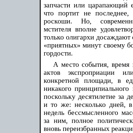
запчасти или царапающий ег
что портит не последнее,
роскоши. Но, современн
мстителя вполне удовлетвор
только олигархи досаждают е
«приятных» минут своему бо
гордости.
А место события, время 
актов экспроприации и
конкретной площади, в е
никакого принципиального 
поскольку десятилетие за д
и то же: несколько дней, в
недель бессмысленного мас
за ним, полное политичес
вновь переизбранных реакци