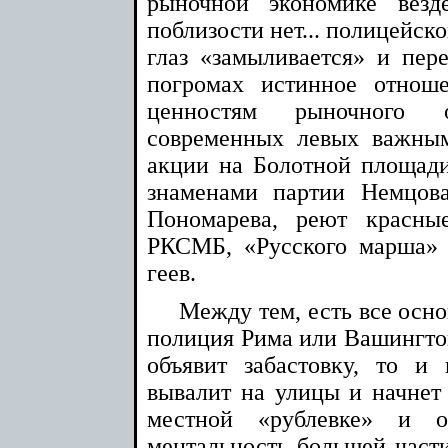
рыночной экономике везд
поблизости нет... полицейск
глаз «замыливается» и пере
погромах истинное отнош
ценностям рыночного 
современных левых важным
акции на Болотной площади
знаменами партии Немцов
Пономарева, реют красны
РКСМБ, «Русского марша»
геев.
Между тем, есть все осно
полиция Рима или Вашингтон
объявит забастовку, то и
вывалит на улицы и начнет 
местной «рублевке» и о
ментальность большей части