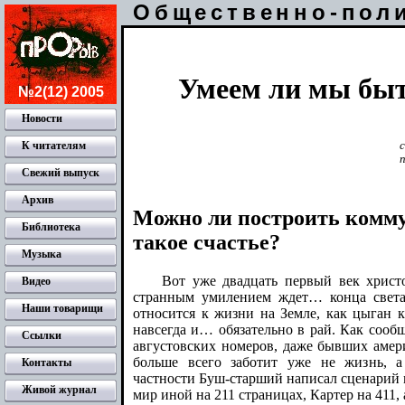
Общественно-пол
Умеем ли мы бы
№2(12) 2005
Новости
К читателям
Свежий выпуск
Архив
Можно ли построить комму
Библиотека
такое счастье?
Музыка
Вот уже двадцать первый век христо
Видео
странным умилением ждет… конца света,
Наши товарищи
относится к жизни на Земле, как цыган к 
навсегда и… обязательно в рай. Как соо
Ссылки
августовских номеров, даже бывших амер
больше всего заботит уже не жизнь, 
Контакты
частности Буш-старший написал сценарий 
Живой журнал
мир иной на 211 страницах, Картер на 411, 