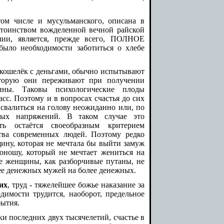
том числе и мусульманского, описана в
стоинством вожделенной вечной райской
лии, является, прежде всего, ПОЛНОЕ
ыло необходимости заботиться о хлебе
 кошелёк с деньгами, обычно испытывают
которую они переживают при получении
ины. Таковы психологические плоды
сс. Поэтому и в вопросах счастья до сих
 свалиться на голову неожиданно или, по
бых напряжений. В таком случае это
сть остаётся своеобразным критерием
тва современных людей. Поэтому редко
ну, которая не мечтала бы выйти замуж
 юношу, который не мечтает жениться на
е женщины, как разборчивые путаны, не
ее денежных мужей на более денежных.
их
, труд - тяжелейшее божье наказание за
димости трудится, наоборот, предельное
бытия.
ки последних двух тысячелетий, счастье в