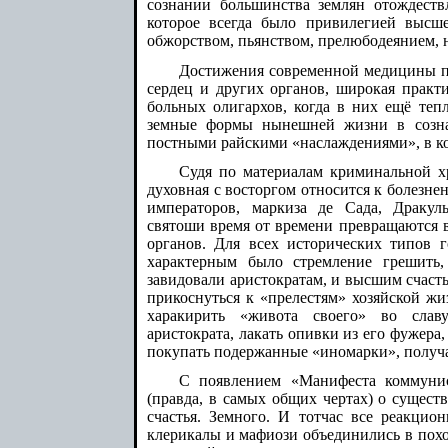
сознании большинства землян отождеств
которое всегда было привилегией высше
обжорством, пьянством, прелюбодеянием, 
Достижения современной медицины п
сердец и других органов, широкая практ
больных олигархов, когда в них ещё тепл
земные формы нынешней жизни в созна
постными райскими «наслаждениями», в кот
Судя по материалам криминальной хр
духовная с восторгом относится к болезн
императоров, маркиза де Сада, Дракул
святоши время от времени превращаются 
органов. Для всех исторических типов 
характерным было стремление грешить, 
завидовали аристократам, и высшим счасть
прикоснуться к «прелестям» хозяйской жи
харакирить «живота своего» во славу
аристократа, лакать опивки из его фужера,
покупать подержанные «иномарки», получа
С появлением «Манифеста коммунис
(правда, в самых общих чертах) о сущес
счастья. Земного. И тотчас все реакци
клерикалы и мафиози объединились в похо