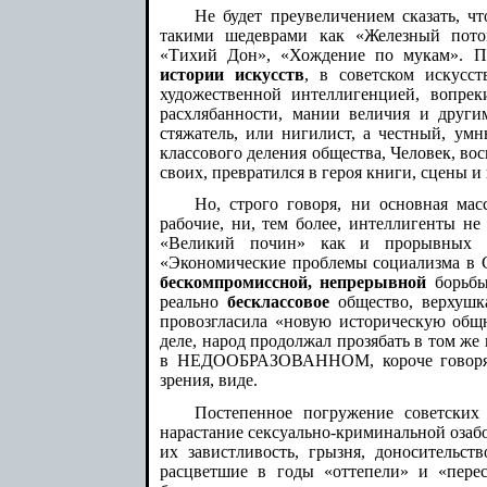
Не будет преувеличением сказать, ч
такими шедеврами как «Железный поток»
«Тихий Дон», «Хождение по мукам». 
истории искусств
, в советском искусс
художественной интеллигенцией, вопре
расхлябанности, мании величия и други
стяжатель, или нигилист, а честный, ум
классового деления общества, Человек, в
своих, превратился в героя книги, сцены и
Но, строго говоря, ни основная масс
рабочие, ни, тем более, интеллигенты 
«Великий почин» как и прорывных и
«Экономические проблемы социализма в
бескомпромиссной, непрерывной
борьбы
реально
бесклассовое
общество, верхушк
провозгласила «новую историческую общн
деле, народ продолжал прозябать в том ж
в НЕДООБРАЗОВАННОМ, короче говоря, 
зрения, виде.
Постепенное погружение советских
нарастание сексуально-криминальной озабо
их завистливость, грызня, доносительст
расцветшие в годы «оттепели» и «перес