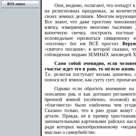
RSS-лента
Они, видимо, полагают, что попадут к
на религиозных праздниках, за количест
своих земных делишек. Многим верующим 
Все знают, что даже простому чиновник
взятку, измеряемую многими тысячами д
копеечную свечку, построить постные
исповедальне признаться священнику 
«поэтому» бог им ВСЁ простит.
Веру
«святого писания», в которой сказано, ч
соблюдения людьми ЗЕМНЫХ заповедей Х
Само собой очевидно, если челов
счастье ждет его в раю, то он всю жизнь
Т.е. религия поступает весьма цинично, 
понося всё земное, как суету сует, пропаг
Однако если обратить внимание на 
описанию рая, и как дотошно регламент
бренной земной (особенно, половой) ж
«благовеста» были озабочены чем угод
Сказано только, что в раю души живут в
детали. Правда, не в пример христианам
занимательными картинками райских нас
ради которых малообразованному «моджа
мыслью о самоубийстве.