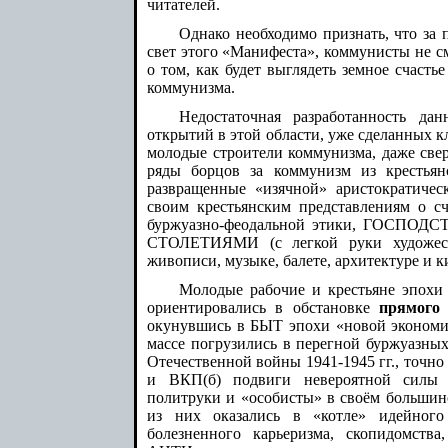
читателей.
Однако необходимо признать, что за 
свет этого «Манифеста», коммунисты не с
о том, как будет выглядеть земное счаст
коммунизма.
Недостаточная разработанность да
открытий в этой области, уже сделанных к
молодые строители коммунизма, даже све
ряды борцов за коммунизм из крестьянс
развращенные «изячной» аристократичес
своим крестьянским представлениям о сч
буржуазно-феодальной этики, ГОСПОД
СТОЛЕТИЯМИ (с легкой руки художеств
живописи, музыке, балете, архитектуре и к
Молодые рабочие и крестьяне эпохи
ориентировались в обстановке
прямого 
окунувшись в БЫТ эпохи «новой экономич
массе погрузились в перегной буржуазных
Отечественной войны 1941-1945 гг., точно
и ВКП(б) подвиги невероятной силы с
политруки и «особисты» в своём большин
из них оказались в «котле» идейного
болезненного карьеризма, скопидомства