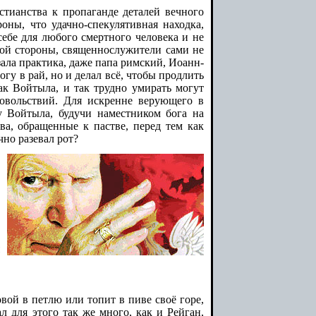
тианства к пропаганде деталей вечного
роны, что удачно-спекулятивная находка,
себе для любого смертного человека и не
гой стороны, священнослужители сами не
зала практика, даже папа римский, Иоанн-
огу в рай, но и делал всё, чтобы продлить
как Войтыла, и так трудно умирать могут
овольствий. Для искренне верующего в
у Войтыла, будучи наместником бога на
ва, обращенные к пастве, перед тем как
чно разевал рот?
вой в петлю или топит в пиве своё горе,
л для этого так же много, как и Рейган,