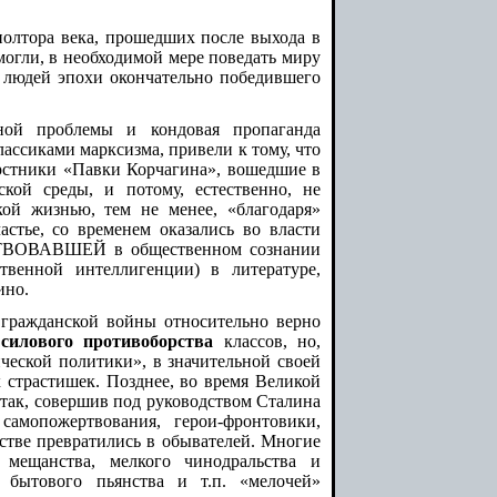
полтора века, прошедших после выхода в
могли, в необходимой мере поведать миру
ье людей эпохи окончательно победившего
нной проблемы и кондовая пропаганда
лассиками марксизма, привели к тому, что
рстники «Павки Корчагина», вошедшие в
кой среды, и потому, естественно, не
кой жизнью, тем не менее, «благодаря»
астье, со временем оказались во власти
СТВОВАВШЕЙ в общественном сознании
енной интеллигенции) в литературе,
ино.
 гражданской войны относительно верно
силового противоборства
классов, но,
еской политики», в значительной своей
 страстишек. Позднее, во время Великой
 так, совершив под руководством Сталина
амопожертвования, герои-фронтовики,
стве превратились в обывателей. Многие
 мещанства, мелкого чинодральства и
, бытового пьянства и т.п. «мелочей»