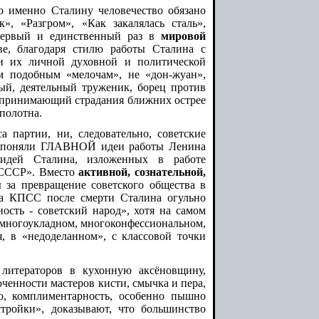
то именно Сталину человечество обязано
, «Разгром», «Как закалялась сталь»,
Первый и единственный раз в
мировой
тве, благодаря стилю работы Сталина с
ки их личной духовной и политической
м подобным «мелочам», не «дон-жуан»,
ный, деятельный труженик, борец против
оспринимающий страдания ближних острее
 полотна.
а партии, ни, следовательно, советские
не поняли ГЛАВНОЙ идеи работы Ленина
дей Сталина, изложенных в работе
 СССР». Вместо
активной, сознательной,
 за превращение советского общества в
а КПСС после смерти Сталина огульно
ость - советский народ», хотя на самом
е многоукладном, многоконфессиональном,
в «недоделанном», с классовой точки
 литераторов в кухонную аксёновщину,
ченности мастеров кисти, смычка и пера,
во, комплиментарность, особенно пышно
тройки», доказывают, что большинство