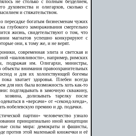
лялось не столько с полным безделием,
го духовенства и олигархов, сколько с
насилием и стяжательством.
о пересадке богатым бизнесменам чужих
ика глубокого замораживания смертельно
ится жизнь, свидетельствуют о том, что
нии магнатов успешно конкурируют с
орые они, к тому же, и не верят.
оники, современная элита и светская и
енной «шаловливости», например, римских
ы, подражая им. Олигархи, министры,
в объекты внимания правоохранительных
господ и для их холопствующей богемы
пока хватает здоровья. Плебеи всегда
ем для них была возможность хоть как-то
зни: подглядывать в замочную скважину,
 хозяина, долизывать тарелку после
 одеваться в «версачи» от «секонд-хенда»,
ть нобелевскую премию и др. подачки.
тической партии» человечество узнало
твовании принципиально иной концепции
онные силы мира: демократы и фашисты,
де против этой маленькой книжечки и её