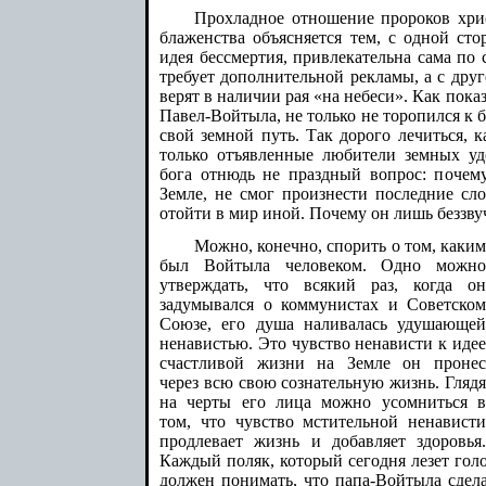
Прохладное отношение пророков хрис
блаженства объясняется тем, с одной сто
идея бессмертия, привлекательна сама по 
требует дополнительной рекламы, а с дру
верят в наличии рая «на небеси». Как пока
Павел-Войтыла, не только не торопился к б
свой земной путь. Так дорого лечиться, 
только отъявленные любители земных уд
бога отнюдь не праздный вопрос: почем
Земле, не смог произнести последние сло
отойти в мир иной. Почему он лишь беззву
Можно, конечно, спорить о том, каким
был Войтыла человеком. Одно можно
утверждать, что всякий раз, когда он
задумывался о коммунистах и Советском
Союзе, его душа наливалась удушающей
ненавистью. Это чувство ненависти к идее
счастливой жизни на Земле он пронес
через всю свою сознательную жизнь. Глядя
на черты его лица можно усомниться в
том, что чувство мстительной ненависти
продлевает жизнь и добавляет здоровья.
Каждый поляк, который сегодня лезет голо
должен понимать, что папа-Войтыла сдела