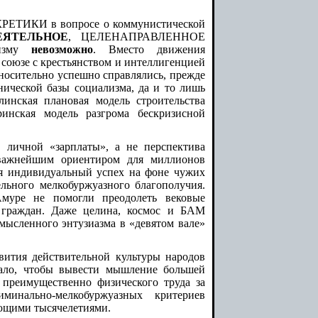
НКРЕТИКИ в вопросе о коммунистической
ЕЯТЕЛЬНОЕ
, ЦЕЛЕНАПРАВЛЕННОЕ
низму
невозможно
. Вместо движения
союзе с крестьянством и интеллигенцией
носительно успешно справлялись, прежде
хнической базы социализма, да и то лишь
линская плановая модель строительства
ринская модель разгрома бескризисной
 личной «зарплаты», а не перспектива
 важнейшим ориентиром для миллионов
я индивидуальный успех на фоне чужих
ельного мелкобуржуазного благополучия.
Амуре не помогли преодолеть вековые
 граждан. Даже целина, космос и БАМ
мысленного энтузиазма в «девятом вале»
вития действительной культуры народов
мало, чтобы вывести мышление большей
 преимущественно физического труда за
иминально-мелкобуржуазных критериев
ющими тысячелетиями.