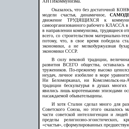
АНТИкоммунизма.
Оказалось, что без достаточной КО
модели счастья, динамичное,
САМОД
движение ТРУДЯЩИХСЯ к комму
самоорганизованного рабочего КЛАССА в 
в направлении коммунизма, трудящиеся от
всего, со строительством материально-те
потому, что, в свое время победила ста
экономики, а не мелкобуржуазная буха
экономики СССР.
В силу вековой традиции, величина
развития ВСЕГО общества, оставалась
тружеников. По-прежнему высоко ценилс
неудач, личное изобилие в море уравнит
Ни Беломорканал, ни Комсомольск-на-
традиции бескультурья в душах многих
явились лишь коротенькими эпизодами ос
насаждаемой обывательщины.
И хотя Сталин сделал много для раз
Советского Союза, но этого оказалось 
части советской интеллигенции и людей
пределы религиозно-эгоистических, кр
«счастья», сформулированных предшеству