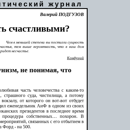
итический журнал
Валерий
ПОДГУЗОВ
ть счастливыми?
Чем в меньшей степени вы постигли сущность
счастья, тем выше вероятность, что в ваш дом
придет несчастье.
Конфуций
низм, не понимая, что
любивая часть человечества с каким-то
 страшного суда, чистилища, а потому
вокзалу, от которого он вот-вот отбудет
бщил еженедельник АиФ в одном из своих
иканских президентов в последнее время
а процедура собственных… похорон. В
мероприятий, связанных с его отбытием в
а Форд - на 500.