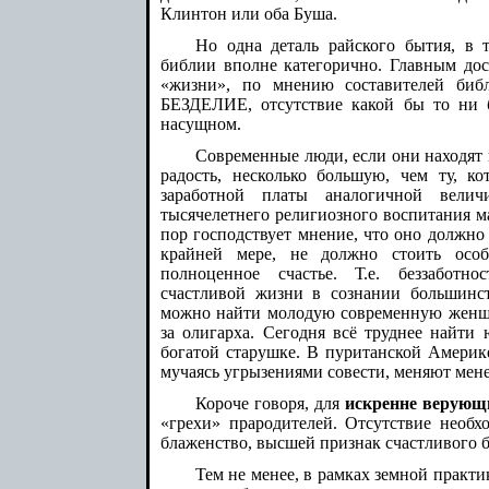
Клинтон или оба Буша.
Но одна деталь райского бытия, в 
библии вполне категорично. Главным до
«жизни», по мнению составителей биб
БЕЗДЕЛИЕ, отсутствие какой бы то ни б
насущном.
Современные люди, если они находят
радость, несколько большую, чем ту, 
заработной платы аналогичной велич
тысячелетнего религиозного воспитания ма
пор господствует мнение, что оно должно
крайней мере, не должно стоить осо
полноценное счастье. Т.е. беззаботно
счастливой жизни в сознании большинс
можно найти молодую современную женщи
за олигарха. Сегодня всё труднее найти
богатой старушке. В пуританской Америк
мучаясь угрызениями совести, меняют мен
Короче говоря, для
искренне верующ
«грехи» прародителей. Отсутствие необхо
блаженство, высшей признак счастливого 
Тем не менее, в рамках земной практи