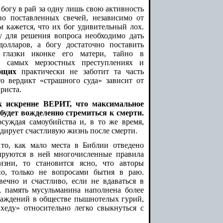
 богу в рай за одну лишь свою активность
во поставленных свечей, независимо от
кажется, что их бог удивительный лох.
у для решения вопроса необходимо дать
олларов, а богу достаточно поставить
 глазки иконке его матери, тайно в
в самых мерзостных преступлениях и
ющих
практически не заботит та часть
то вердикт «страшного суда» зависит от
риста.
ек искренне ВЕРИТ, что максимальное
 будет вожделенно стремиться к смерти.
осуждая самоубийства и, в то же время,
андирует счастливую жизнь после смерти.
то, как мало места в Библии отведено
ируются в ней многочисленные правила
изни, то становится ясно, что авторы
но, только не вопросами бытия в раю.
ечно и счастливо, если не вдаваться в
, память мусульманина наполнена более
лаждений в обществе пышнотелых гурий,
хеду» относительно легко свыкнуться с