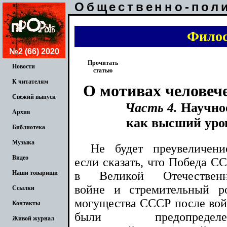
Общественно-пол
Фило
№2 (66) 2020
Прочитать
Новости
статью
К читателям
О мотивах человеч
Свежий выпуск
Часть 4.
Научное
Архив
как высший уро
Библиотека
Музыка
Не будет преувеличени
Видео
если сказать, что Победа С
в Великой Отечествен
Наши товарищи
войне и стремительный р
Ссылки
могущества СССР после во
Контакты
были предопределе
Живой журнал