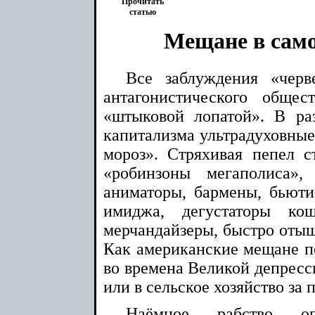
Прочитать
статью
Мещане в сам
Все заблуждения «черв
антагонистического общес
«штыковой лопатой». В ра
капитализма ультрадуховные
мороз». Стряхивая пепел с
«робинзоны мегаполиса»,
аниматоры, бармены, бьюти-
имиджа, дегустаторы ко
мерчандайзеры, быстро отыщу
Как американские мещане по
во времена Великой депресс
или в сельское хозяйство за 
Наёмное рабство ог