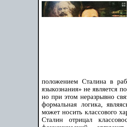
положением Сталина в ра
языкознания» не является п
но при этом неразрывно свя
формальная логика, являя
может носить классового хар
Сталин отрицал классово