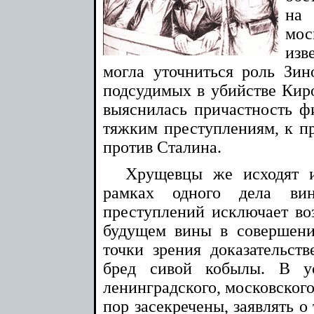
на 
мос
изв
могла уточниться роль Зин
подсудимых в убийстве Киро
выяснилась причастность фи
тяжким преступлениям, к пр
против Сталина.
Хрущевцы же исходят из
рамках одного дела ви
преступлений исключает воз
будущем вины в совершени
точки зрения доказательств
бред сивой кобылы. В ус
ленинградского, московского
пор засекречены, заявлять о