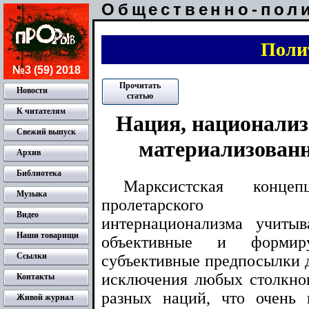
Общественно-пол
Поли
№3 (59) 2018
Прочитать
Новости
статью
К читателям
Нация, национализ
Свежий выпуск
материализован
Архив
Библиотека
Марксистская концеп
Музыка
пролетарского
Видео
интернационализма учитыв
Наши товарищи
объективные и формир
Ссылки
субъективные предпосылки 
исключения любых столкно
Контакты
разных наций, что очень
Живой журнал