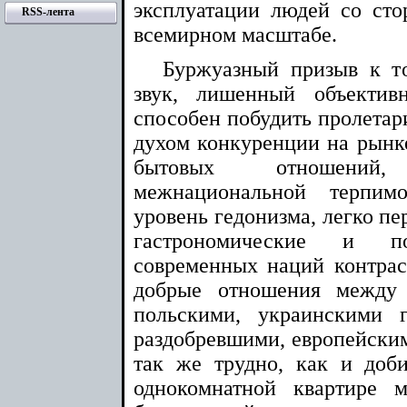
эксплуатации людей со ст
RSS-лента
всемирном масштабе.
Буржуазный призыв к то
звук, лишенный объекти
способен побудить пролетар
духом конкуренции на рынке
бытовых отношений
межнациональной терпим
уровень гедонизма, легко п
гастрономические и п
современных наций контрас
добрые отношения между
польскими, украинскими г
раздобревшими, европейски
так же трудно, как и доб
однокомнатной квартире 