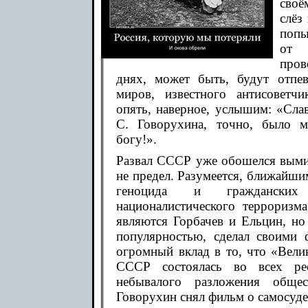
своё
слёз
попы
от 
пров
днях, может быть, будут отпе
миров, известного антисоветч
опять, наверное, услышим: «Слав
С. Говорухина, точно, было м
богу!».
Развал СССР уже обошелся выми
не предел. Разумеется, ближайш
геноцида и граждански
националистического террориз
являются Горбачев и Ельцин, но
популярностью, сделал своими
огромный вклад в то, что «Вели
СССР состоялась во всех ре
небывалого разложения общес
Говорухин снял фильм о самосуде