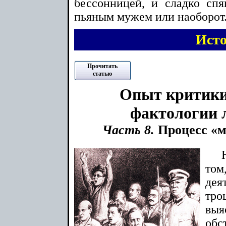
бессонницей, и сладко сп
пьяным мужем или наоборот
Ист
Прочитать
статью
Опыт критики
фактологии 
Часть 8.
Процесс «м
том
дея
тр
в
обс