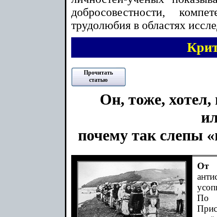
добросовестности, компе
трудолюбия в областях иссл
Кри
Прочитать
статью
Он, тоже, хотел, 
и
почему так слепы 
От 
ант
усоп
По
При